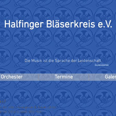
Halfinger Bläserkreis e.V.
Die Musik ist die Sprache der Leidenschaft.
Richard Wagner
Orchester
Termine
Galer
akt
r Ihr Interresse geweckt haben dann
eren Sie uns doch bitte Hier: