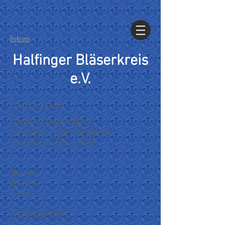
Intern
Halfinger Bläserkreis
e.V.
Impressum
Anschrift des inhaltlich
verantwortlichen Vorstands
gemäß § 55 Abs. 2 RStV
Telefon:
Telefax:
E-Mail:
Internetdomain: