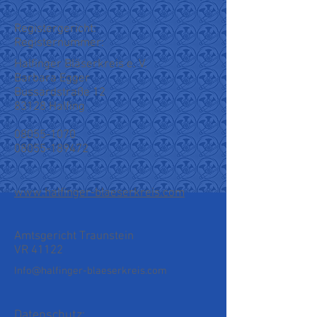
Registergericht:
Registernummer:
Halfinger Bläserkreis e. V.
Barbara Egger
Bussardstraße 12
83128 Halfing
08055-1070
08055-189472
www.halfinger-blaeserkreis.com
Amtsgericht Traunstein
VR 41122
Info@halfinger-blaeserkreis.com
Datenschutz: