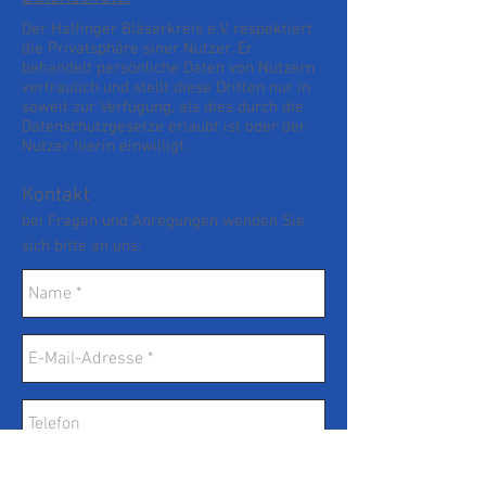
Der Halfinger Bläserkreis e.V. respektiert
die Privatsphäre siner Nutzer. Er
behandelt persönliche Daten von Nutzern
vertraulich und stellt diese Dritten nur in
soweit zur Verfügung, als dies durch die
Datenschutzgesetze erlaubt ist oder der
Nutzer hierin einwilligt.
Kontakt
bei Fragen und Anregungen wenden Sie
sich bitte an uns: